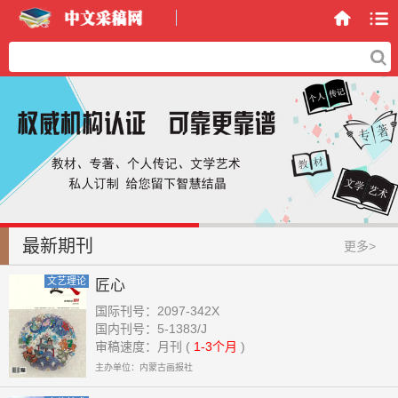
最新期刊
更多>
文艺理论
匠心
国际刊号：2097-342X
国内刊号：5-1383/J
审稿速度：月刊 (
1-3个月
)
主办单位：内蒙古画报社